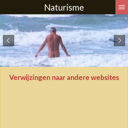
Naturisme
Ga
direct
naar
de
hoofdinhoud
Verwijzingen naar andere websites