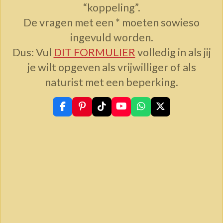
“koppeling”.
De vragen met een * moeten sowieso
ingevuld worden.
Dus: Vul
DIT FORMULIER
volledig in als jij
je wilt opgeven als vrijwilliger of als
naturist met een beperking.
F
P
T
Y
W
X
a
i
i
o
h
c
n
k
u
a
e
t
T
T
t
b
e
o
u
s
o
r
k
b
A
o
e
e
p
k
s
p
t